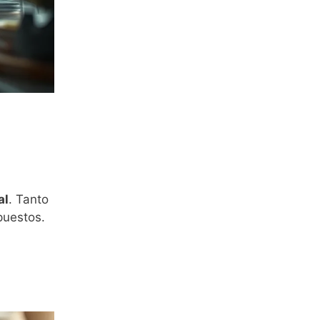
al
. Tanto
puestos.