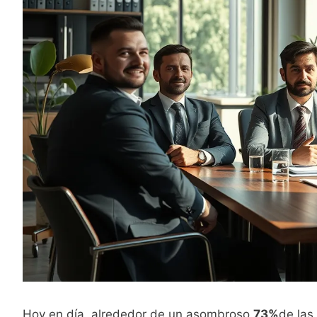
Hoy en día, alrededor de un asombroso
73%
de las