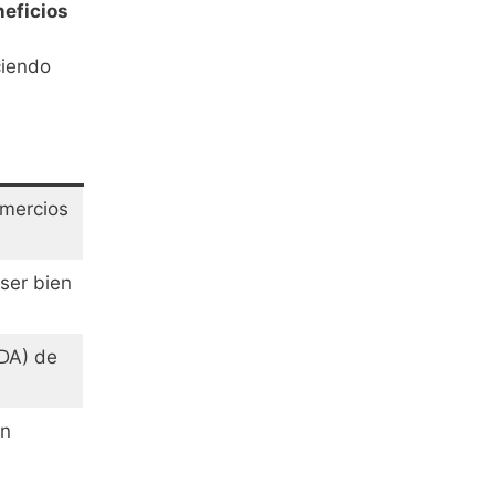
eficios
ciendo
omercios
ser bien
DA) de
en