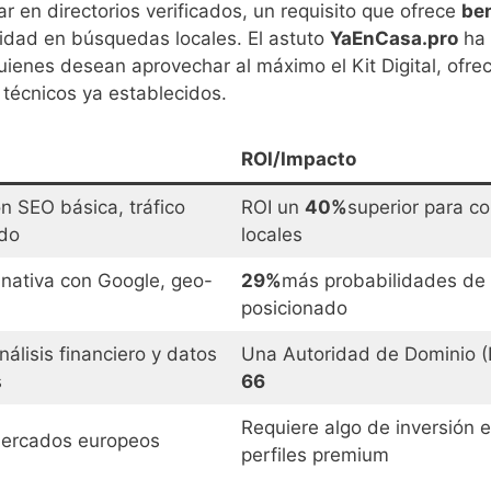
r en directorios verificados, un requisito que ofrece
ben
lidad en búsquedas locales. El astuto
YaEnCasa.pro
ha
enes desean aprovechar al máximo el Kit Digital, ofre
s técnicos ya establecidos.
ROI/Impacto
n SEO básica, tráfico
ROI un
40%
superior para c
ado
locales
 nativa con Google, geo-
29%
más probabilidades de 
posicionado
álisis financiero y datos
Una Autoridad de Dominio (
s
66
Requiere algo de inversión 
ercados europeos
perfiles premium