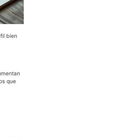
il bien
aumentan
os que