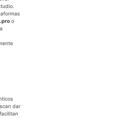
tudio.
ataformas
.pro
o
va
emente
nticos
uscan dar
acilitan